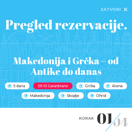
ZATVORI
Pregled rezervacije.
Makedonija i Grčka – od
Antike do danas
5 dana
09.10 Garantirano
Grčka
Atena
Makedonija
Skoplje
Ohrid
01
04
KORAK