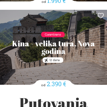
1.990 €
od
Garantirano
Kina - velika tura, Nova
godina
12 dana
2.390 €
od
Putovanja