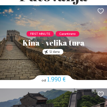
FIRST MINUTE
Garantirano
Kina - velika tura
12 dana
1.990 €
od