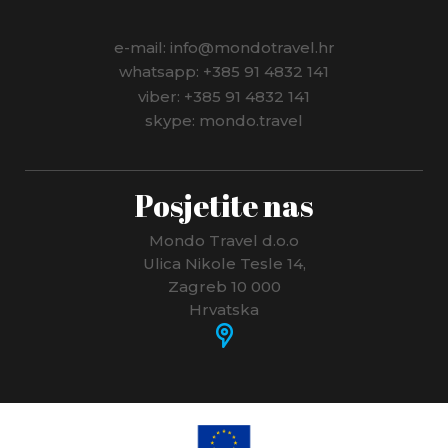
PANAMA
e-mail: info@mondotravel.hr
PERU
whatsapp: +385 91 4832 141
viber: +385 91 4832 141
POLJSKA
skype: mondo.travel
PORTUGAL
Posjetite nas
RUMUNJSKA
RUSIJA
Mondo Travel d.o.o
Ulica Nikole Tesle 14,
SAN MARINO
Zagreb 10 000
Hrvatska
SAUDIJSKA ARABIJA
SEJŠELI
SJEDINJENE AMERIČKE DRŽAVE - SAD