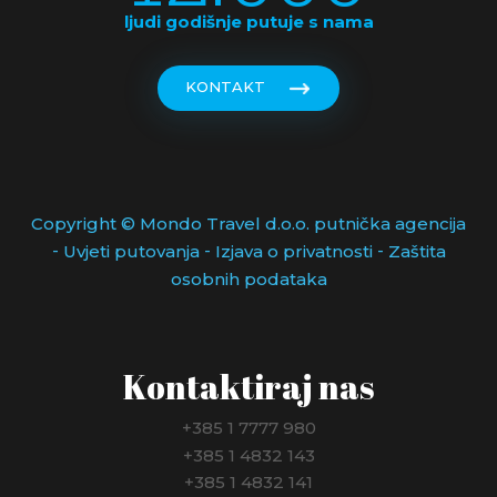
MALEZIJA
ljudi godišnje putuje s nama
MALTA
KONTAKT
MAROKO
MAĐARSKA
MEKSIKO
Copyright © Mondo Travel d.o.o. putnička agencija
-
-
-
Uvjeti putovanja
Izjava o privatnosti
Zaštita
MONAKO
osobnih podataka
NIZOZEMSKA
NJEMAČKA
Kontaktiraj nas
NORVEŠKA
+385 1 7777 980
+385 1 4832 143
NOVI ZELAND
+385 1 4832 141