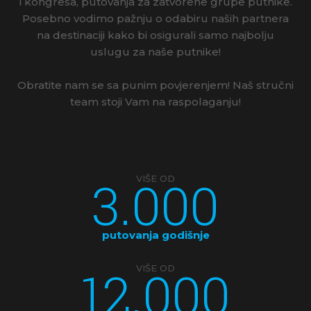
i kongresa, putovanja za zatvorene grupe putnike.
JAPAN
Posebno vodimo pažnju o odabiru naših partnera
na destinaciji kako bi osigurali samo najbolju
JORDAN
uslugu za naše putnike!
KAMBODŽA
Obratite nam se sa punim povjerenjem! Naš stručni
KANADA
team stoji Vam na raspolaganju!
KINA
KOSTARIKA
3.000
VIŠE OD
KUBA
LATVIJA
putovanja godišnje
MAKEDONIJA
12.000
VIŠE OD
MALDIVI