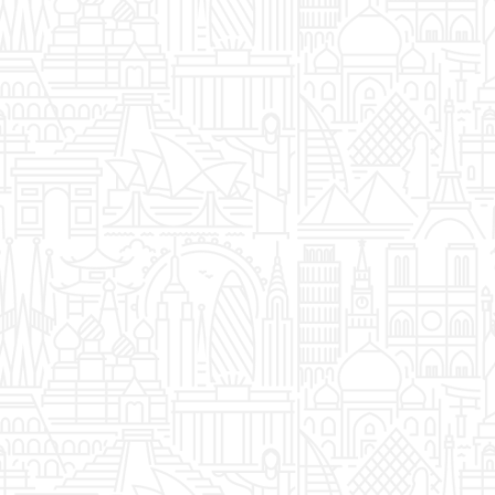
NIZOZEMSKA
NJEMAČKA
PORTUGAL
ŠPANJOLSKA
TUNIS
TURSKA
UJEDINJENO KRALJEVSTVO VELIKE
BRITANIJE I SJEVERNE IRSKE