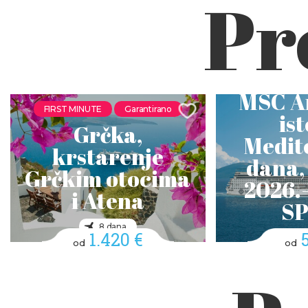
Pr
MSC A
FIRST MINUTE
Garantirano
is
Grčka,
Medite
krstarenje
dana,
Grčkim otocima
2026.-
i Atena
SP
8 dana
1.420 €
od
od