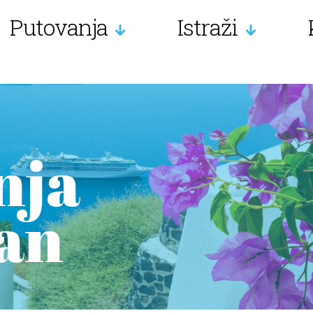
Putovanja
Istraži
nja
an