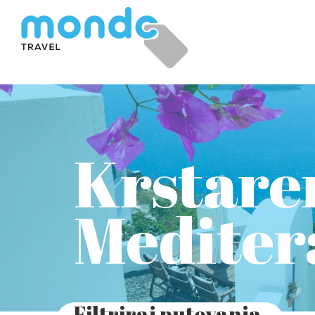
Krstare
Mediter
Filtriraj putovanja