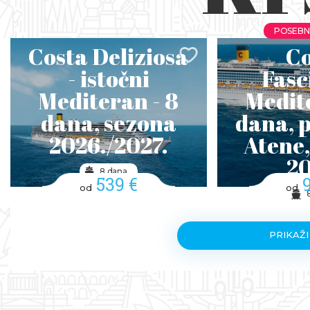
POSEBN
Costa Deliziosa
Co
- istočni
Fasc
Mediteran - 8
Medite
dana, sezona
dana, p
2026./2027.
Atene,
20
8 dana
539 €
od
od
PRIKAŽI