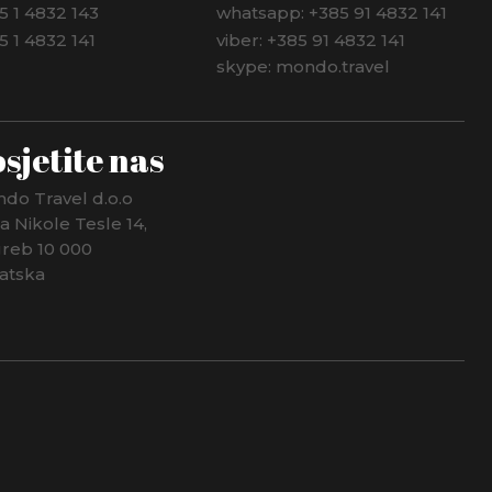
5 1 4832 143
whatsapp: +385 91 4832 141
5 1 4832 141
viber: +385 91 4832 141
skype: mondo.travel
sjetite nas
do Travel d.o.o
ca Nikole Tesle 14,
reb 10 000
atska