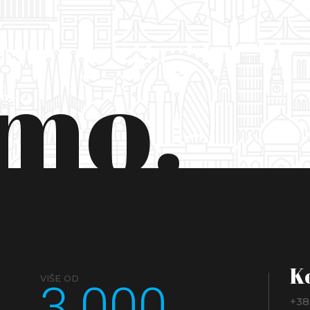
smo.
K
3.000
VIŠE OD
+38