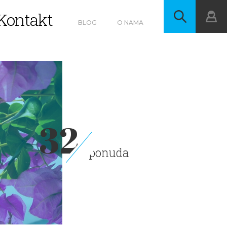
Kontakt
BLOG
O NAMA
32
ponuda