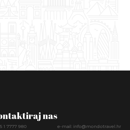
ontaktiraj nas
5 1 7777 980
e-mail: info@mondotravel.hr