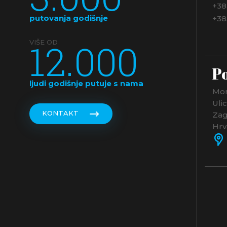
+38
putovanja godišnje
+38
12.000
VIŠE OD
Po
ljudi godišnje putuje s nama
Mon
Uli
KONTAKT
Zag
Hrv