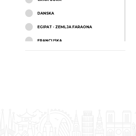
DANSKA
EGIPAT - ZEMLJA FARAONA
FRANCUSKA
GRČKA
HRVATSKA
ITALIJA
IZRAEL
MALTA
MAROKO