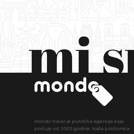
mi 
Mondo travel je putnička agencija koja
posluje od 2003 godine. Naša poslovnica